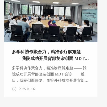
她突然出现持续性心慌、胸闷、气短，家人紧
急将其送往梨园医院急诊。入院检查显示，患
者心率飙升至142次/分钟，血压低至
92/61mmHg，心电图初步提示“心肌缺血、心
房颤动”。
多学科协作聚合力，精准诊疗解难题
—— 我院成功开展背部复杂创面 MDT
会诊
多学科协作聚合力，精准诊疗解难题 —— 我
院成功开展背部复杂创面 MDT 会诊 近
日，我院创面修复、血管外科成功开展背部复
杂创面MDT会诊。汇聚神经内科、神经外
2025-05-06
科、ICU、骨科、肿瘤科、麻醉科、病理科等
12个科室，共同为患者制定个体化诊疗方案。
患者因 “背部皮肤坏死伴渗出 20 余天”入