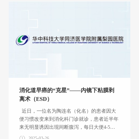
标杆，更用实力诠释了“老年病医院”的使命担
当。 凶险骨折遇“高危叠加”：九旬老人的生死
抉择 &nbs
消化道早癌的“克星”——内镜下粘膜剥
离术（ESD）
近日，一位名为陶连名（化名）的患者因大
便习惯改变来到消化科门诊就诊，患者近半年
来无明显诱因出现间断腹泻，每日大便4-5
次，无明显腹痛、便血、体重减轻不适，接诊
2025-03-26