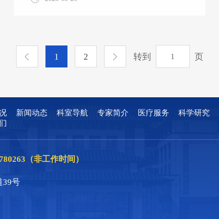
医生余红璐建议患者行电子结肠镜检查，经检
查在距肛门口15cm见一大小约2cm*3cm的扁平
隆起性病变，中央凹陷，在NBI下观察腺体排
列不规则，遂取组织活检，病理活检后诊断为
转到
页
1
2
低级别上皮内瘤变（早癌），在消化科熊莉娜
主任及其团队充分评估患者病情及不同的治疗
方案获益及风险后，最终决定进行内镜下黏膜
剥离术（ESD），在内镜医生、护理、麻醉多
团队的紧密配合下，主刀医生经过一个半小时
况
新闻动态
科室导航
专家简介
医疗服务
科学研究
的耐心镜下剥离，完整切下病灶黏膜，顺利完
们
成了手术，患者安还病房。
86780263（非工作时间）
39号