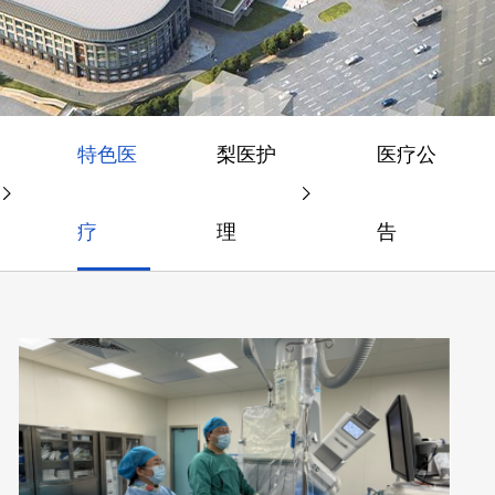
特色医
梨医护
医疗公
疗
理
告