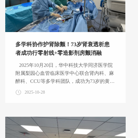
多学科协作护肾除颤！73岁肾衰透析患
者成功行零射线+零造影剂房颤消融
2025年10月20日，华中科技大学同济医学院
附属梨园心血管临床医学中心联合肾内科、麻
醉科、CCU等多学科团队，成功为73岁的黄女
士实施零射线、无造影剂房颤消融术。在避免
2025-10-28
造影剂肾损伤风险、兼顾其长期高血压与严重
动脉粥样硬化基础病的同时，高效根治心房颤
动，为合并多种高危疾病的老年患者开辟了安
全治疗新路径。 黄女士患肾功能衰竭5年，
需每周2次规律血液透析维持生命，还长期受
高血压困扰，动脉粥样硬化程度严重。一周前