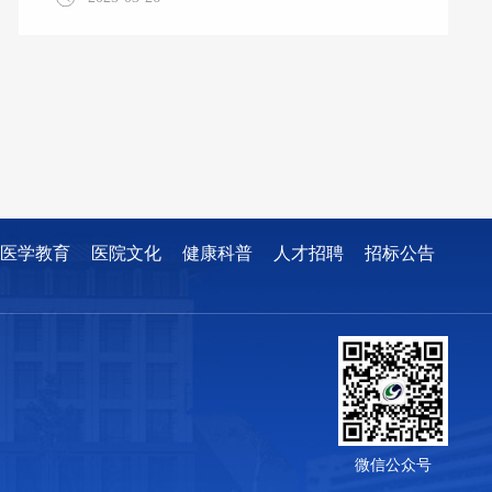
修复科/血管外科一病区，就中国医药教育学
会支持的"糖尿病足 专项技能培训导师建设项
目"开展专题工作推进会。 【学术交流】 在项
目启动沟通会上，邹利军主任向鞠上教授团队
系统介绍了我院学科建设 整体布局及创面修
复中心发展现状。双方围绕项目建设方案、实
施路径、师资培 养等核心议题展开深入研
讨，就拟定于 4 月下旬在京召开项目启动会达
成战略共 识。会前，鞠教授团队实地考察了
医学教育
医院文化
健康科普
人才招聘
招标公告
我科标准化诊疗单元及创面治疗室，对我
微信公众号