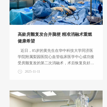
高龄房颤复发合并脑梗 精准消融术重燃
健康希望
近日，85岁的黄先生在华中科技大学同济医
学院附属梨园医院心血管临床医学中心成功接
受房颤复发的第二次消融术，术后恢复良好，
顺利出院。这例高难度手术的成功实施，为高
2025-11-11
龄、有手术史且合并脑梗的房颤患者提供了安
全有效的治疗范本，也再次警示：房颤若不及
时干预，极易引发血栓栓塞等严重并发症，危
及生命。 黄先生的房颤病史可追溯至2010
年，当年他在武汉一所全国知名心血管医院接
受了房颤消融术，今年以来，房颤症状然复