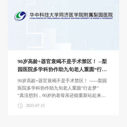
2016年因早期肺癌接受肺叶切除术，术后胸腔
结构改变引发心脏移位，导致心脏解剖位置异
常，给手术关键步骤——房间隔穿刺带来巨大
挑战。房颤消融手术中
90岁高龄+器官衰竭不是手术禁区！ --梨
园医院多学科协作助九旬老人重圆“行走
梦”
90岁高龄+器官衰竭不是手术禁区！ ------梨园
医院多学科协作助九旬老人重圆“行走梦”
“真没想到，90岁的老母亲还能重新站起来走
路！”当90岁的武奶奶（化名）在助行器辅助
2025-07-15
下稳稳迈出术后第一步时，家属激动得热泪盈
眶。这场由梨园医院多学科团队联手完成
的“生命奇迹”，不仅为超高龄手术患者树起新