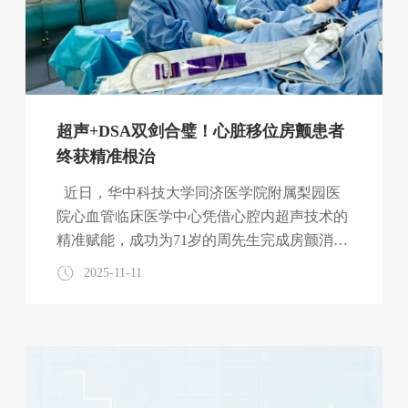
超声+DSA双剑合璧！心脏移位房颤患者
终获精准根治
近日，华中科技大学同济医学院附属梨园医
院心血管临床医学中心凭借心腔内超声技术的
精准赋能，成功为71岁的周先生完成房颤消融
术。这例曾因心脏解剖结构异常导致手术失败
2025-11-11
的复杂病例，在前沿技术加持下顺利根治，标
志着医院在复杂心律失常介入治疗领域实现又
一突破。 周先生的求医之路颇为坎坷。自
2020年起，他便被反复发作的心慌、胸闷困
扰，在湖北省某知名三甲医院确诊为心房颤
动，医生建议行微创消融治疗。然而，周先生