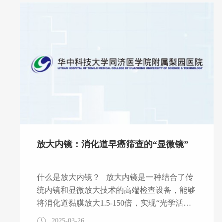
伴头昏、呼吸困难，症状持续一个多小时仍未
缓解，家人紧急将其送往梨园医院就诊，测血
压为濒临休克状态，急查心电图提示为心动过
速，心率高达204次/分，病情十分危急。 时
间就是生命。当天是星期日，医院迅速启动急
诊救治绿色通道，医护技人员立即从家里赶赴
导管室投入术前准备，一场紧急的救治行
放大内镜：消化道早癌筛查的“显微镜”
什么是放大内镜？ 放大内镜是一种结合了传
统内镜和显微放大技术的高端检查设备，能够
将消化道黏膜放大1.5-150倍，实现“光学活
检”的效果。它就像给内镜装上了“显微镜”，
2025-03-26