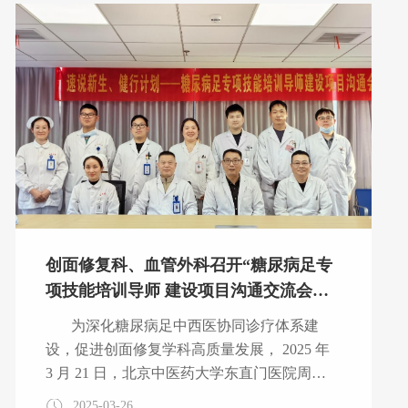
院，病史可追溯至出生后右侧肩背部的色素沉
着。后诊断为“血管瘤”，及“神经纤维瘤”，肿
瘤持续增大。入院时，患者背部肿物大小已达
40cm×50cm，伴有坏死创面和感染渗出，同时
存在贫血、低蛋白血症、感染指标升高，且颈
胸腰背部巨大肿块血供丰富，病情复杂程度罕
见。面
创面修复科、血管外科召开“糖尿病足专
项技能培训导师 建设项目沟通交流会暨
多学科诊疗活动”
为深化糖尿病足中西医协同诊疗体系建
设，促进创面修复学科高质量发展， 2025 年
3 月 21 日，北京中医药大学东直门医院周围
血管科中心主任鞠上教授团 队莅临我院创面
2025-03-26