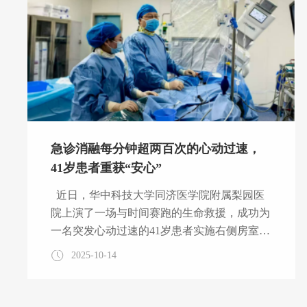
发，他未及时就医干预，上个月突发大面积脑
梗死，经紧急救治后病情虽趋于稳定，但房颤
问题仍悬而未决。脑梗死的发生和偏瘫的现状
让黄先生及其家人意识到
急诊消融每分钟超两百次的心动过速，
41岁患者重获“安心”
近日，华中科技大学同济医学院附属梨园医
院上演了一场与时间赛跑的生命救援，成功为
一名突发心动过速的41岁患者实施右侧房室双
旁道折返性心动过速的急诊微创消融手术，以
2025-10-14
精湛技术和高效协作守护了患者的生命健康。
2025年10月12日中午，杨女士突发心慌症
状，自觉心跳极快，心脏仿佛要从胸口蹦出，