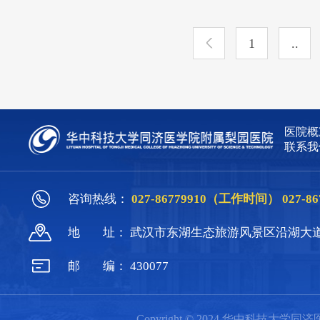
之，推进党的建设新的伟大工程要一以贯之，增强
1
..
医院概
联系我
咨询热线：
027-86779910（工作时间）
027-
地
址：
武汉市东湖生态旅游风景区沿湖大道
邮
编：
430077
Copyright © 2024 华中科技