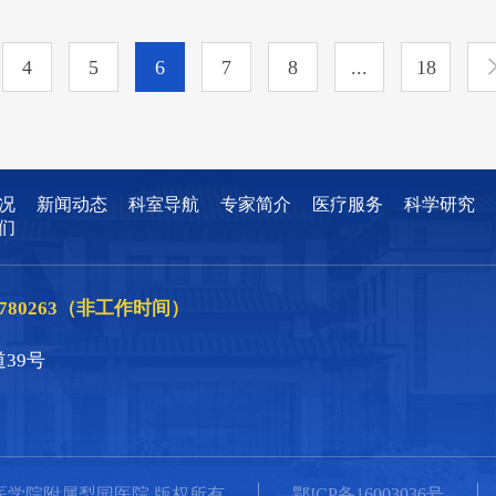
忧患意识、防范风险挑战
4
5
6
7
8
...
18
况
新闻动态
科室导航
专家简介
医疗服务
科学研究
们
86780263（非工作时间）
39号
大学同济医学院附属梨园医院 版权所有
鄂ICP备16003036号