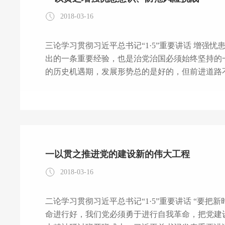
2018-03-16
三论学习贯彻习近平总书记“1·5”重要讲话 增强忧患意识，做到居安思危，是我们党从历史兴替中得
出的一条重要经验，也是治党治国必须始终坚持的一个重大原则。 “当前，
的历史机遇期，发展形势总的是好的，但前进道路
如履薄冰的谨慎，越是要有居安思危的忧患，绝不
大精神研讨班开班式上，习近平总书记立足中华民
述了增强忧患意识、防范风险挑战要一以贯之的重
险挑战。总书记的重要讲话，彰显
一以贯之推进党的建设新的伟大工程
2018-03-16
二论学习贯彻习近平总书记“1·5”重要讲话 “要把新时代坚持和发展中国特色社会主义这场伟大社会革
命进行好，我们党必须勇于进行自我革命，把党建设得更加坚强有力。”