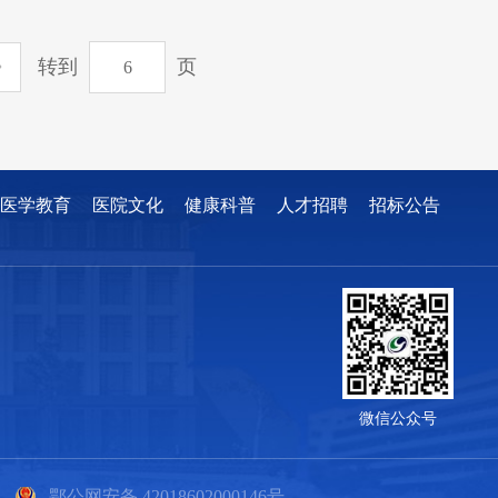
转到
页
医学教育
医院文化
健康科普
人才招聘
招标公告
微信公众号
鄂公网安备 42018602000146号