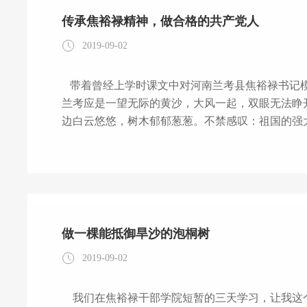
传承焦裕禄精神，做合格的共产党人
2019-09-02
带着曾经上学时课文中对河南兰考县焦裕禄书记
兰考应是一望无际的黄沙，大风一起，双眼无法睁
边白云悠悠，树木郁郁葱葱。不禁感叹：祖国的强大！共产党人的伟
教育培训班，给我上了一堂生动、铭记在心的党课
没有自己的公仆情怀，困难面前逞英雄，敢叫日月
着培训学院老师对焦裕禄书记生平事迹的讲述，感
做一棵能抵御旱沙的泡桐树
2019-09-02
我们在焦裕禄干部学院短暂的三天学习，让我这