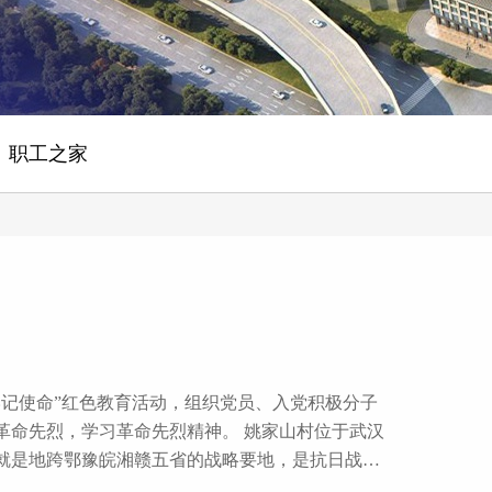
职工之家
学习革命先烈精神。 姚家山村位于武汉
就是地跨鄂豫皖湘赣五省的战略要地，是抗日战争
，享有“武汉抗战第一村”的殊荣。 我们一行先后参观了司政机关大