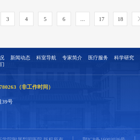
3
4
5
6
...
17
18
况
新闻动态
科室导航
专家简介
医疗服务
科学研究
们
86780263（非工作时间）
39号
大学同济医学院附属梨园医院 版权所有
鄂ICP备16003036号