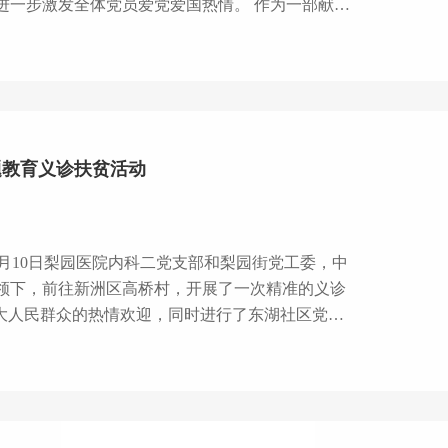
发全体党员爱党爱国热情。 作为一部献礼
新回忆那一段光荣而难忘的历史时刻，见证伟大祖国
他，以小见大讲述普通人与国家同呼吸，共命运的
题教育义诊扶贫活动
领下，前往新洲区高桥村，开展了一次精准的义诊
广大人民群众的热情欢迎，同时进行了东湖社区党委
桥村的医务室的门口，热心
了长