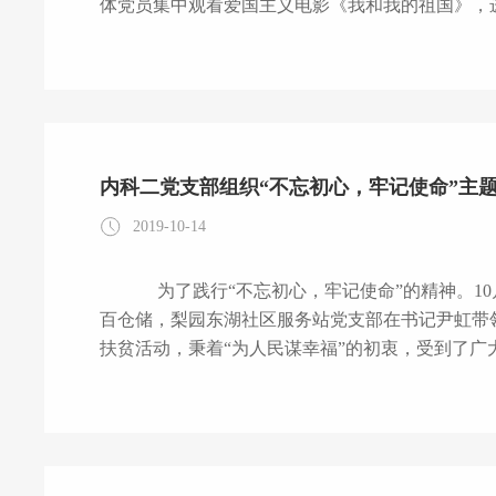
体党员集中观看爱国主义电影《我和我的祖国》，进一步激
新中国成立70周年的扛鼎之作，通过七个故事重
的繁荣富强，聚焦祖国高光时刻背后最平凡的你我
故事。普通人和
内科二党支部组织“不忘初心，牢记使命”主
2019-10-14
为了践行“不忘初心，牢记使命”的精神。10月10日梨园医院内科二党支部和梨园街党工委，中
百仓储，梨园东湖社区服务站党支部在书记尹虹带
扶贫活动，秉着“为人民谋幸福”的初衷，受到了
和高桥村的联合主题党日活动，全体党员唱国歌，重温了入党誓词。 在高
的群众在当地村委同志的组织下，井然有序的排好