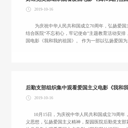
2019-10-16
为庆祝中华人民共和国成立70周年，弘扬爱国主义精神，激发财经支部全体党员爱党爱国热情，
结合医院“不忘初心，牢记使命”主题教育活动安排
国电影《我和我的祖国》。 作为一部以弘扬爱国为主旋律的影片，影片取材于新中国成立以来所经历
的几个历史性经典瞬间，以“小人物”的角度，见证
物”的情怀，诉说着最平凡的人对祖国最真挚的热
奉献
后勤支部组织集中观看爱国主义电影《我和
2019-10-16
10月15日，为庆祝中华人民共和国成立70周年，全面深入贯彻落实习近平新时代中国特色社会主
义思想，弘扬爱国主义精神，梨园医院后勤党支部紧