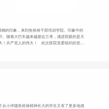
模糊的印象，来到焦裕禄干部培训学院。印象中的
开。随着大巴车越来越接近兰考，涌进双眼的是天
大！ 此次医院党委组织的党性
。学习和弘扬焦裕禄同志心中始终装着人民，唯独
换新天的斗争精神。岁月流逝，英雄不曾远去。听
动的泪水一次次流
个从小伴随焦裕禄精神长大的学生又有了更多地感