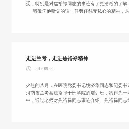
受，特别是对焦裕禄同志的事迹有了更清晰的了解
我敬仰他听党的话，任劳任怨无私心的精神，从
摆脱“三害”呕心沥血；敬仰他善于学习重人才，利
在形成特色产业，造福于社会，造福于百姓；敬仰
作，直到生命的终点也没有半句怨
走进兰考，走进焦裕禄精神
2019-09-02
火热的八月，在医院党委书记姚济华同志和纪委书
河南省兰考县焦裕禄干部学院的培训班，我作为一名基层党支部
中，通过老师对焦裕禄同志事迹介绍、焦裕禄同志
验式教学和互动研讨发言，让我感慨万千，在现场
志在兰考工作的时间只有短短的475天，并且一直
外，带领兰考人民克服三最（最苦、最穷、最难）