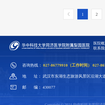
天换地的变化，也让兰考人民告别了当年的“
1
2
医院概
联系我
咨询热线：
027-86779910（工作时间）
027-
地
址：
武汉市东湖生态旅游风景区沿湖大道
邮
编：
430077
Copyright © 2024 华中科技