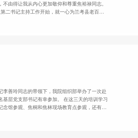
，不由得让我从内心更加敬仰和尊重焦裕禄同志。
第二书记主持工作开始，就一心为兰考县老百姓
用科学技术治理“三害”，适宜于盐碱地的泡桐树现
他艰苦奋斗，迎难而上不怕死的精神，带病坚持工
记李善玲同志的带领下，我院组织部举办了一次赴
书记有幸参加。 在这三天的培训学习
纪念馆参观、焦桐和焦林现场教育点参观，还有体
多次被焦裕禄的事迹感动的流下了眼泪。焦裕禄同
都是忍受着重病的折磨，但他置自己的生死于度
以铲除三害（风沙、内涝、盐碱），让兰考有了改