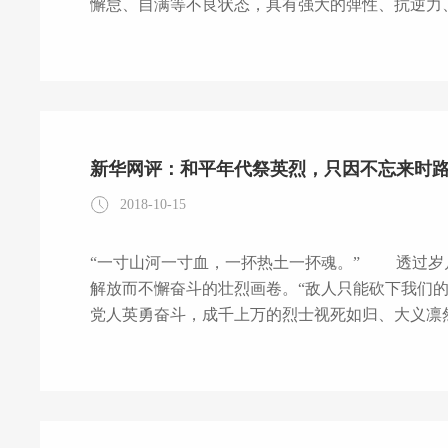
懈怠、自满等不良状态，具有强大的弹性、抗逆力、复原力。 所谓韧性，原初指
击时变形但不易折断的属性，后引申为事物具有顽
坎、克难攻坚，但始终持守初心勇往前行，其奥秘
生长并走向成熟，对外能及时适应瞬息万变的客观
态，具有强大的弹性、抗逆力、复原力。时
新华网评：和平年代祭英烈，只因不忘来时
2018-10-15
“一寸山河一寸血，一抔热土一抔魂。” 透过岁月的尘烟，我们看到一幅幅为获得民族独立、人民
解放而不懈奋斗的壮烈画卷。“敌人只能砍下我们
党人英勇奋斗，成千上万的烈士视死如归、大义凛
铭记英烈，就是铭记民族的历史。 时光荏苒，新中国成立69年后的今天，综合国力显著提升，人
民生活水平日益改善，中国正重回世界舞台中央，
标如此之近，更加不能忘却革命先烈为之流血牺牲