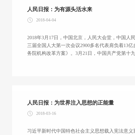
人民日报：为有源头活水来
2018-04-04
2018年3月17日，中国北京，人民大会堂，中国
三届全国人大第一次会议2900多名代表肩负着1
务院机构改革方案》。3月21日，中国共产党第十
案》甫一公布，即刻成为全社会关注的焦点、话题的
勃发的中国特色社会主义，是亿万中国人民的事业
放第40个年头，当代中国打响了具有深远历史意
民积极性创造性，
人民日报：为世界注入思想的正能量
2018-03-16
习近平新时代中国特色社会主义思想载入宪法意义