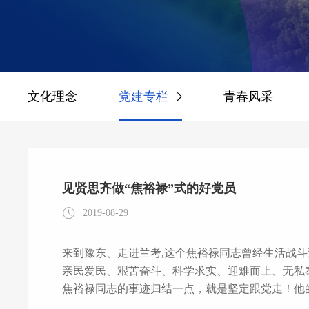
文化理念
党建专栏
青春风采
见贤思齐做“焦裕禄”式的好党员
2019-08-29
来到豫东、走进兰考,这个焦裕禄同志曾经生活战斗
亲民爱民、艰苦奋斗、科学求实、迎难而上、无私奉
焦裕禄同志的事迹归结一点，就是坚定跟党走！他
怀、求实作风、奋斗精神和道德情操更树立了一面镜子,让我见贤