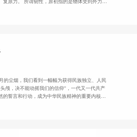
的是物体受到外力冲
强持久的精神。中国共产党成立97年来，爬坡过
主要在于其韧性：历经内外压力而仍能持续生存、
情势，对内能克服自身懈怠、自满、自足等不良状
路
的头颅，决不能动摇我们的信仰”，一代又一代共产
然的誓言和行动，成为中华民族精神的重要内核。
我们从未像今天这样离实现中华民族伟大复兴的目
的革命精神。守望英烈，就是守望国家的