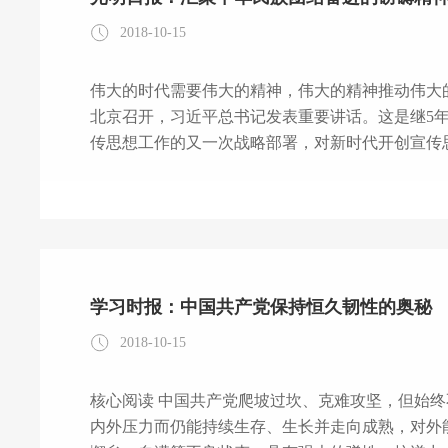
2018-10-15
伟大的时代需要伟大的精神，伟大的精神推动伟大的
北京召开，习近平总书记发表重要讲话。这是继5年前
传思想工作的又一次战略部署，对新时代开创宣传思想工
记在全国宣传思想工作会议上的重要讲话，以“九
聚民心、育新人、兴文化、展形象的使命任务，对
论述，将我们党对宣传思想工作的规律性认识提升
富、思想精深，是
学习时报：中国共产党保持恒久韧性的奥秘
2018-10-15
核心阅读 中国共产党爬坡过坎、克难攻坚，但始终不忘初心砥砺前行，其奥秘主要在于其韧性：历经
内外压力而仍能持续生存、生长并走向成熟，对外