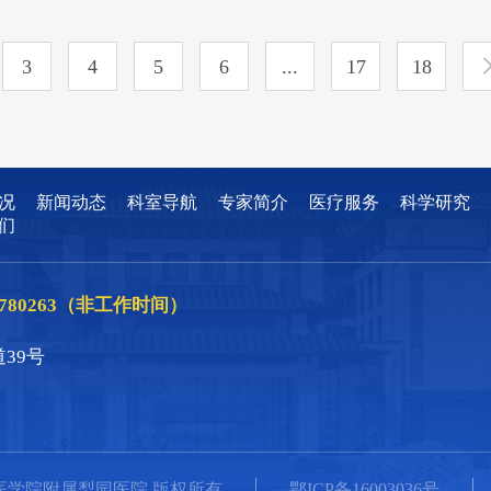
3
4
5
6
...
17
18
况
新闻动态
科室导航
专家简介
医疗服务
科学研究
们
86780263（非工作时间）
39号
大学同济医学院附属梨园医院 版权所有
鄂ICP备16003036号