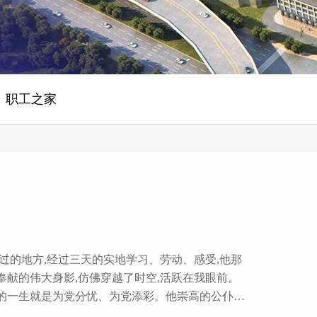
职工之家
过的地方,经过三天的实地学习、劳动、感受,他那
献的伟大身影,仿佛穿越了时空,活跃在我眼前。
的一生就是为党分忧、为党添彩。他崇高的公仆情
思齐,反复镜鉴。 习总书记指出:“做