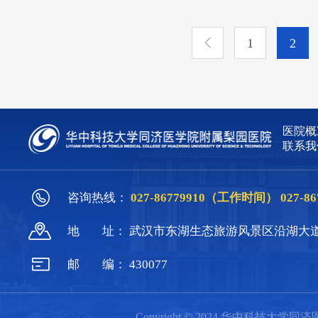
系。存在于一定社会结构体系中的现
1
2
医院概
联系我
咨询热线：
027-86779910（工作时间）
027-
地
址：
武汉市东湖生态旅游风景区沿湖大道
邮
编：
430077
Copyright © 2024 华中科技