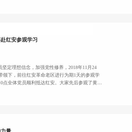
党,心中有民,心中有责,心中有戒。”这“四有”要求
党员领导干部安身立命、干事创业的根本准则。
部赴红安参观学习
带领下，前往红安革命老区进行为期1天的参观学
10点全体党员顺利抵达红安。大家先后参观了黄麻
红安县位于湖北省东北部大别
陂，北接河南信阳。曾三易其名，至1952年正式
工农红军第四方面军诞生于此，在这块土地上,诞生
神力量