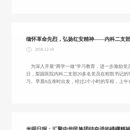
县委书记就要做焦裕禄式的县委书记,始终做到心中有
不仅是对县委书记为官从政的总要求,也是每一名
缅怀革命先烈，弘扬红安精神——内科二支
2018-12-10
为深入开展“两学一做”学习教育，进一步激励党员坚定理想信念，加强党性修养，2018年11月24
日，梨园医院内科二支部20多名党员在程凯书记的
习。早晨8点准时出发，经过2个小时的车程，上午
起义和鄂豫皖苏区纪念园、李先念故居纪念馆，感慨万千，受益匪浅。 
山南麓，东邻黄冈麻城，西接孝感大悟，南临武汉黄
改名为红安县。1927年黄麻起义于此爆发，中国
光明日报：汇聚中华民族团结奋进的磅礴精