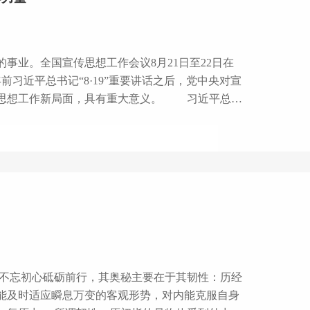
事业。全国宣传思想工作会议8月21日至22日在
习近平总书记“8·19”重要讲话之后，党中央对宣
作新局面，具有重大意义。 习近平总书
个坚持”深化对宣传思想工作的认识，明确举旗帜、
宣传思想工作队伍提出了增强“四力”等一系列深刻
到了新的高度。讲话总揽全局、视野高远、内涵丰
能及时适应瞬息万变的客观形势，对内能克服自身