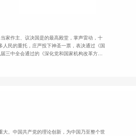
人民当家作主、议决国是的最高殿堂，掌声雷动，十
3亿多人民的重托，庄严投下神圣一票，表决通过《国
九届三中全会通过的《深化党和国家机构改革方
热点，网上网下好评如潮、点赞无数。 生机
。“问渠那得清如许，为有源头活水来。”在改革开
义的改革攻坚战，夯基固坝、疏渠引流，充分调动人
重大。中国共产党的理论创新，为中国乃至整个世