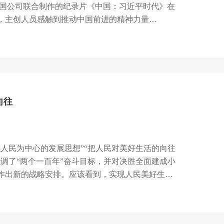
，主创人员感触到推动中国前进的精神力量
泉，就是习近平的治国理念和政策方针。” 循着
共十九大，习近平新时代中国特色社会主义思想写入
11日，十三届全国人大一次会议表决通过宪法修
向往
人民为中心的发展思想”“把人民对美好生活的向往
调了“两个一百年”奋斗目标，并对决胜全面建成小
作出新的战略安排。应该看到，实现人民美好生活
我们应以历史唯物主义的方法论为指导，将这两个