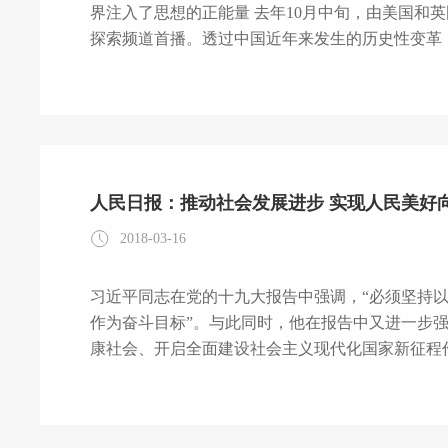
界注入了思想的正能量 去年10月中旬，由美国和英国公司联合制作的纪录片《中国：习近平时代》在
探索频道首播。透过中国近年来发生的历史性变革
——“所有这些变化的背后，都有一个最初始的力量源
思想的指针，更能领悟行动的力量。去年10月中
党章，确立为全党的指导思想和行动指南。今年3月
正案，习近平新时代中国特色社会主义思
人民日报：推动社会发展进步 实现人民美好
2018-03-16
习近平同志在党的十九大报告中强调，“必须坚持以
作为奋斗目标”。与此同时，他在报告中又进一步强
康社会、开启全面建设社会主义现代化国家新征程
向往与推动社会发展进步是不可分割地联系着的，
方面有机统一起来，从整体上全面理解和把握。 人民对美好生活的向往体现社会发展进步的最高价值
目标 按照历史唯物主义的观点，社会历史领域中的一种基本关系便是社会主体与社会客体之间的关