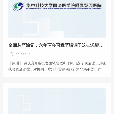
全面从严治党，六年两会习近平强调了这些关键词 点击次数: 73次 发布时间2018-03-09 10:09:02
2018-03-16
【原话】 要认真开展扶贫领域腐败和作风问题专项治理，加强
扶贫资金管理，对挪用、贪污扶贫款项的行为严惩不贷。群众
对一些地方脱贫攻坚工作中的形式主义、官僚主义、弄虚作假
现象非常反感，要认真加以解决。 ——2018年3月5日在参加内
蒙古代表团审议时的讲话 【点评】 惠民扶贫资金是贫困群众
的“保命钱”，一分一厘都不能乱花，一丝一毫都不能私用。扶
贫领域的“苍蝇”虽然手中权力不大，但其潜藏在广大基层群众
身边，一旦“嗡嗡”作响，不仅破坏党和政府形象，更直接侵害
了人民群众